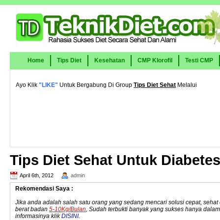
Home
Tips Diet
Kesehatan
CMP Klorofil
Testi CMP
Ayo Klik
"LIKE"
Untuk Bergabung Di Group
Tips Diet Sehat
Melalui
Tips Diet Sehat Untuk Diabete
April 6th, 2012
admin
Rekomendasi Saya :
Jika anda adalah salah satu orang yang sedang mencari solusi cepat, seh
berat badan
5-10Kg/Bulan
, Sudah terbukti banyak yang sukses hanya dala
informasinya klik
DISINI.