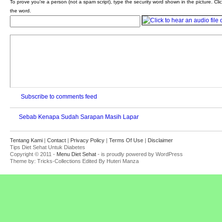
To prove you're a person (not a spam script), type the security word shown in the picture. Clic
the word.
Subscribe to comments feed
Sebab Kenapa Sudah Sarapan Masih Lapar
Tentang Kami
|
Contact
|
Privacy Policy
|
Terms Of Use
|
Disclaimer
Tips Diet Sehat Untuk Diabetes
Copyright © 2011 -
Menu Diet Sehat
- is proudly powered by WordPress
Theme by: Tricks-Collections Edited By Huteri Manza