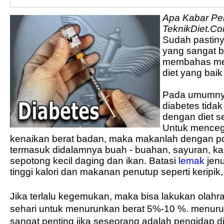
Apa Kabar Pe
TeknikDiet.C
Sudah pastin
yang sangat ba
membahas me
diet yang baik
Pada umumnya
diabetes tida
dengan diet 
Untuk menceg
kenaikan berat badan, maka makanlah dengan po
termasuk didalamnya buah - buahan, sayuran, kac
sepotong kecil daging dan ikan.
Batasi
lemak
jenu
tinggi kalori dan makanan penutup seperti keripik
Jika terlalu kegemukan, maka bisa lakukan olahr
sehari untuk menurunkan berat 5%-10 %.
menuru
sangat penting jika seseorang adalah pengidap di