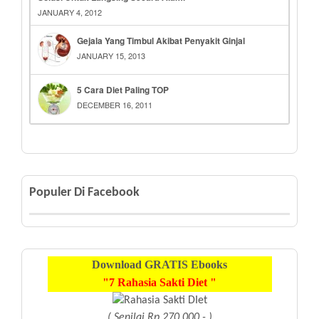
JANUARY 4, 2012
Gejala Yang Timbul Akibat Penyakit Ginjal
JANUARY 15, 2013
5 Cara Diet Paling TOP
DECEMBER 16, 2011
Populer Di Facebook
Download
GRATIS
Ebooks
"7 Rahasia Sakti Diet "
( Senilai Rp.270.000,- )