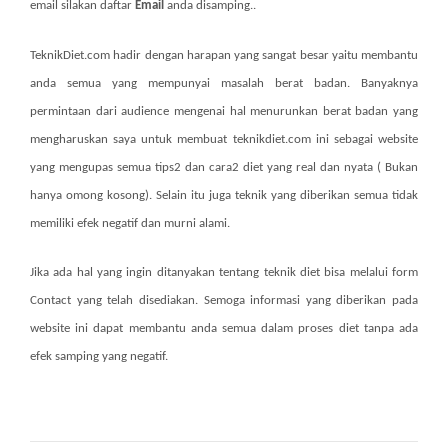
email silakan daftar
Email
anda disamping..
TeknikDiet.com hadir dengan harapan yang sangat besar yaitu membantu
anda semua yang mempunyai masalah berat badan. Banyaknya
permintaan dari audience mengenai hal menurunkan berat badan yang
mengharuskan saya untuk membuat teknikdiet.com ini sebagai website
yang mengupas semua tips2 dan cara2 diet yang real dan nyata ( Bukan
hanya omong kosong). Selain itu juga teknik yang diberikan semua tidak
memiliki efek negatif dan murni alami.
Jika ada hal yang ingin ditanyakan tentang teknik diet bisa melalui form
Contact yang telah disediakan. Semoga informasi yang diberikan pada
website ini dapat membantu anda semua dalam proses diet tanpa ada
efek samping yang negatif.