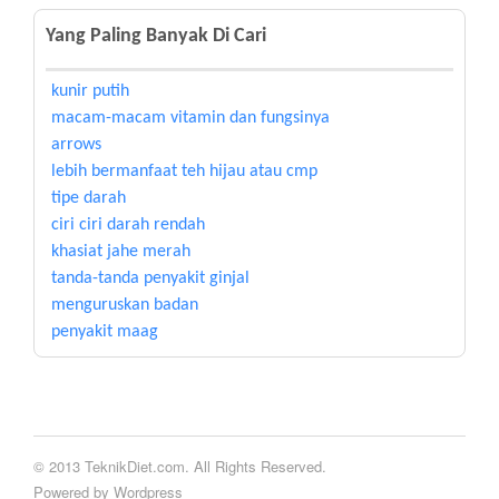
Yang Paling Banyak Di Cari
kunir putih
macam-macam vitamin dan fungsinya
arrows
lebih bermanfaat teh hijau atau cmp
tipe darah
ciri ciri darah rendah
khasiat jahe merah
tanda-tanda penyakit ginjal
menguruskan badan
penyakit maag
© 2013 TeknikDiet.com. All Rights Reserved.
Powered by Wordpress