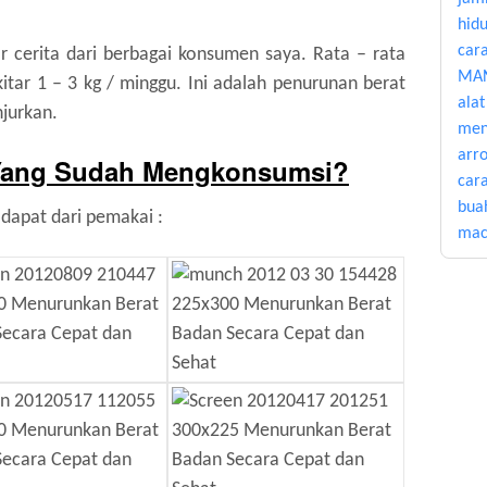
hid
car
cerita dari berbagai konsumen saya. Rata – rata
MAN
itar 1 – 3 kg / minggu. Ini adalah penurunan berat
alat
njurkan.
men
arr
Yang Sudah Mengkonsumsi?
car
bua
 dapat dari pemakai :
mac