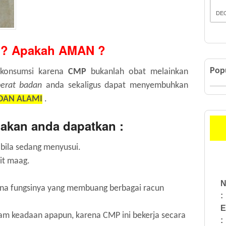
DEC
? Apakah AMAN ?
Pop
konsumsi karena
CMP
bukanlah obat melainkan
erat badan
anda sekaligus dapat menyembuhkan
 DAN ALAMI
.
akan anda dapatkan :
 bila sedang menyusui.
it maag.
.
N
na fungsinya yang membuang berbagai racun
:
E
m keadaan apapun, karena CMP ini bekerja secara
: