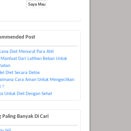
ommended Post
cana Diet Menurut Para Ahli
 Manfaat Dari Latihan Beban Untuk
hatan
el Diet Secara Detox
aimana Cara Aman Untuk Mengecilkan
t ?
ips Untuk Diet Dengan Sehat
 Paling Banyak Di Cari
u biji