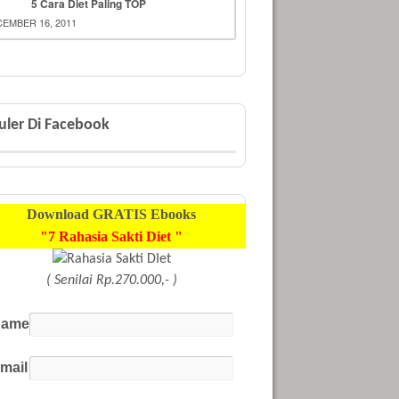
5 Cara Diet Paling TOP
EMBER 16, 2011
uler Di Facebook
Download
GRATIS
Ebooks
"7 Rahasia Sakti Diet "
( Senilai Rp.270.000,- )
ame
mail