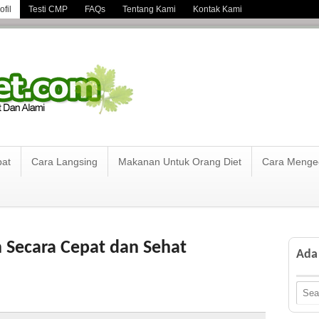
fil
Testi CMP
FAQs
Tentang Kami
Kontak Kami
pat
Cara Langsing
Makanan Untuk Orang Diet
Cara Mengec
Secara Cepat dan Sehat
Ada 