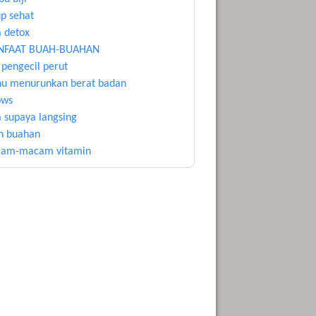
up sehat
a detox
FAAT BUAH-BUAHAN
 pengecil perut
u menurunkan berat badan
ows
a supaya langsing
h buahan
am-macam vitamin