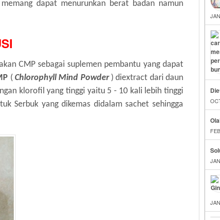
as memang dapat menurunkan berat badan namun
JAN
SI
akan CMP sebagai suplemen pembantu yang dapat
MP
(
Chlorophyll Mind Powder
) diextract dari daun
Die
n klorofil yang tinggi yaitu 5 - 10 kali lebih tinggi
OCT
ntuk Serbuk yang dikemas didalam sachet sehingga
Ola
FEB
Sol
JAN
JAN