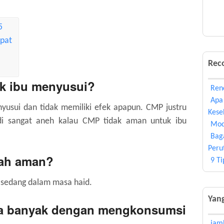
Rec
k ibu menyusui?
Ren
Apa
yusui dan tidak memiliki efek apapun. CMP justru
Kese
adi sangat aneh kalau CMP tidak aman untuk ibu
Mod
Bag
Peru
kah aman?
9 T
 sedang dalam masa haid.
Yang
apa banyak dengan mengkonsumsi
jamb