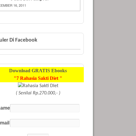
EMBER 16, 2011
uler Di Facebook
Download
GRATIS
Ebooks
"7 Rahasia Sakti Diet "
( Senilai Rp.270.000,- )
ame
mail