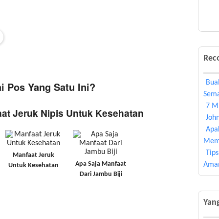
Rec
Bua
 Pos Yang Satu Ini?
Sem
7 M
aat Jeruk Nipis Untuk Kesehatan
John
Apa
Mem
Tip
Manfaat Jeruk
Apa Saja Manfaat
Ama
Untuk Kesehatan
Dari Jambu Biji
Yang