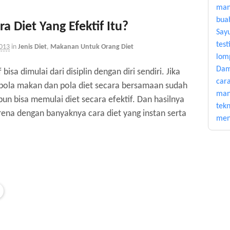
man
bua
 Diet Yang Efektif Itu?
Say
test
2013
in
Jenis Diet
,
Makanan Untuk Orang Diet
lomp
Dam
 bisa dimulai dari disiplin dengan diri sendiri. Jika
car
pola makan dan pola diet secara bersamaan sudah
man
un bisa memulai diet secara efektif. Dan hasilnya
tek
rena dengan banyaknya cara diet yang instan serta
men