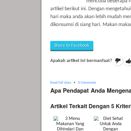
mencoba beberapa r
artikel berikut ini. Dengan mengetahu
hari maka anda akan lebih mudah men
dikonsumsi di siang hari. Makan makan
Share to Facebook
Apakah artikel ini bermanfaat?
Read full story
•
0 Comments
Apa Pendapat Anda Mengenai
Artikel Terkait Dengan 5 Krit