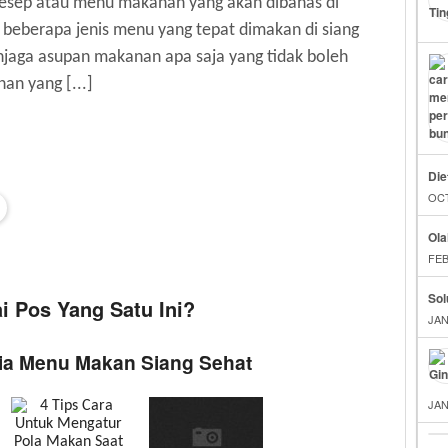
esep atau menu makanan yang akan dibahas di
i beberapa jenis menu yang tepat dimakan di siang
jaga asupan makanan apa saja yang tidak boleh
an yang [...]
Die
OCT
Ola
FEB
Sol
 Pos Yang Satu Ini?
JAN
eria Menu Makan Siang Sehat
JAN