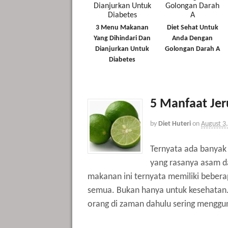
3 Menu Makanan
Diet Sehat Untuk
Yang Dihindari Dan
Anda Dengan
Dianjurkan Untuk
Golongan Darah A
Diabetes
5 Manfaat Jer
by
Diet Huteri
on
August 3
Ternyata ada banyak 
yang rasanya asam d
makanan ini ternyata memiliki beberap
semua. Bukan hanya untuk kesehatan. 
orang di zaman dahulu sering menggunak