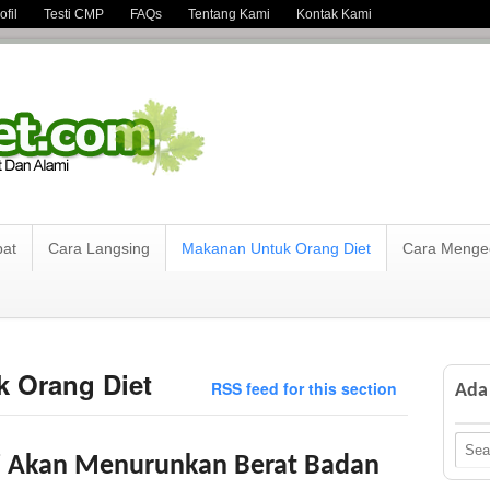
fil
Testi CMP
FAQs
Tentang Kami
Kontak Kami
pat
Cara Langsing
Makanan Untuk Orang Diet
Cara Mengec
k Orang Diet
RSS feed for this section
Ada 
i Akan Menurunkan Berat Badan