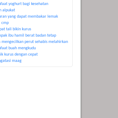
faat yoghurt bagi kesehatan
h alpukat
uran yang dapat membakar lemak
i cmp
at tali bikin kurus
pak ibu hamil berat badan tetap
a mengecilkan perut sehabis melahirkan
faat buah mengkudu
nik kurus dengan cepat
gatasi maag