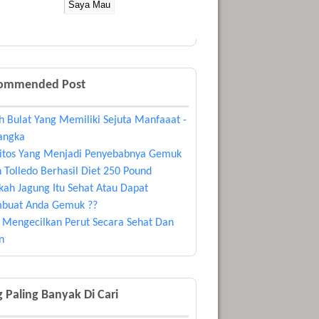
ommended Post
h Bulat Yang Memiliki Sejuta Manfaaat -
angka
itos Yang Menjadi Penyebabnya Gemuk
 Tolledo Berhasil Diet 250 Pound
kah Jagung Itu Sehat Atau Dapat
buat Anda Gemuk ??
s Mengecilkan Perut Secara Sehat Dan
n
 Paling Banyak Di Cari