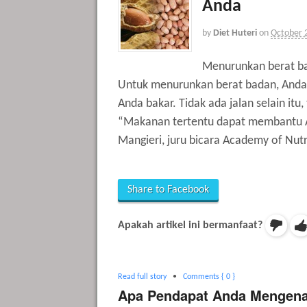
Anda
by
Diet Huteri
on
October 
Menurunkan berat b
Untuk menurunkan berat badan, Anda p
Anda bakar. Tidak ada jalan selain it
“Makanan tertentu dapat membantu 
Mangieri, juru bicara Academy of Nutr
Share to Facebook
Apakah artikel ini bermanfaat?
Read full story
•
Comments { 0 }
Apa Pendapat Anda Mengenai