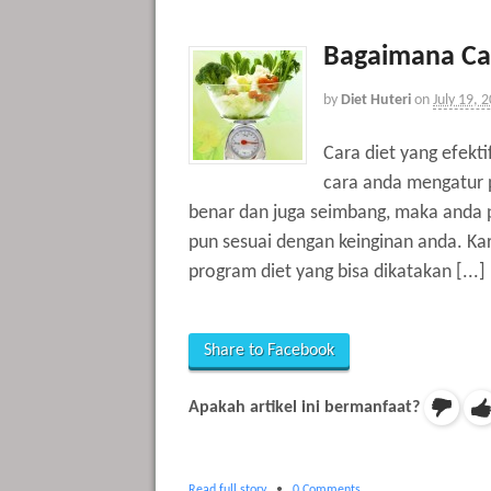
Bagaimana Cara
by
Diet Huteri
on
July 19, 
Cara diet yang efektif
cara anda mengatur 
benar dan juga seimbang, maka anda p
pun sesuai dengan keinginan anda. Ka
program diet yang bisa dikatakan [...]
Share to Facebook
Apakah artikel ini bermanfaat?
Read full story
•
0 Comments