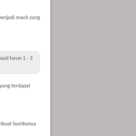
menjadi snack yang
sil turun 1 - 3
 yang terdapat
 membuat bumbunya