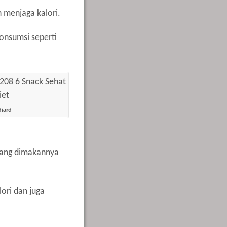
 menjaga kalori.
konsumsi seperti
iard
 yang dimakannya
ori dan juga