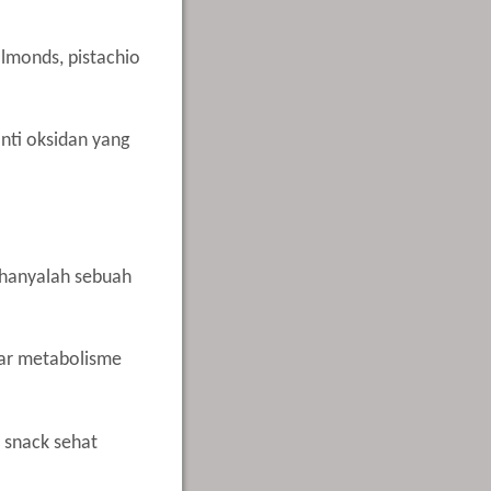
lmonds, pistachio
nti oksidan yang
 hanyalah sebuah
car metabolisme
 snack sehat