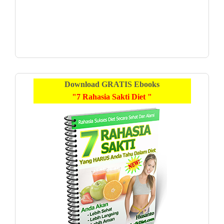
Download
GRATIS
Ebooks
"7 Rahasia Sakti Diet "