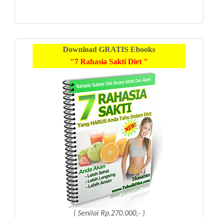
Download
GRATIS
Ebooks
"7 Rahasia Sakti Diet "
( Senilai Rp.270.000,- )