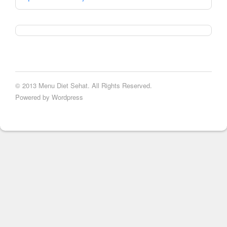
© 2013 Menu Diet Sehat. All Rights Reserved.
Powered by Wordpress