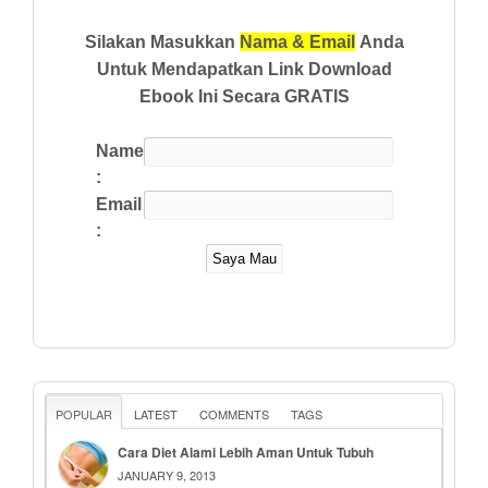
Silakan Masukkan
Nama & Email
Anda
Untuk Mendapatkan Link Download
Ebook Ini Secara GRATIS
Name
:
Email
:
POPULAR
LATEST
COMMENTS
TAGS
Cara Diet Alami Lebih Aman Untuk Tubuh
JANUARY 9, 2013