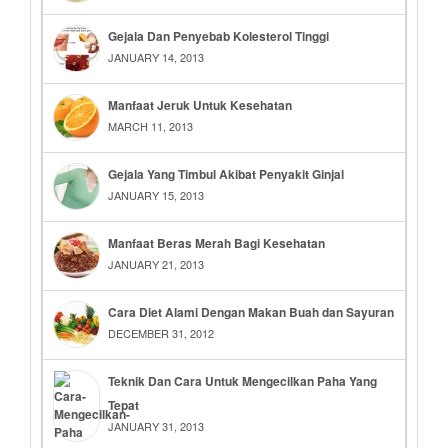
Gejala Dan Penyebab Kolesterol Tinggi
JANUARY 14, 2013
Manfaat Jeruk Untuk Kesehatan
MARCH 11, 2013
Gejala Yang Timbul Akibat Penyakit Ginjal
JANUARY 15, 2013
Manfaat Beras Merah Bagi Kesehatan
JANUARY 21, 2013
Cara Diet Alami Dengan Makan Buah dan Sayuran
DECEMBER 31, 2012
Teknik Dan Cara Untuk Mengecilkan Paha Yang
Tepat
JANUARY 31, 2013