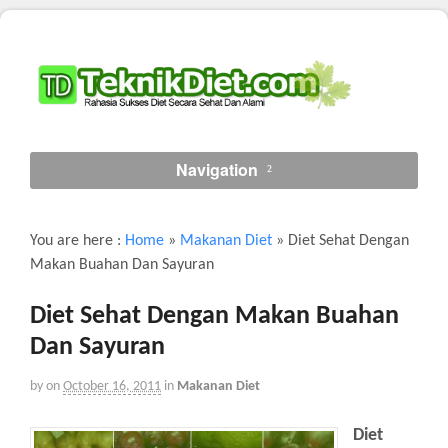
Navigation
You are here :
Home
»
Makanan Diet
»
Diet Sehat Dengan
Makan Buahan Dan Sayuran
Diet Sehat Dengan Makan Buahan
Dan Sayuran
by
on
October 16, 2011
in
Makanan Diet
Diet