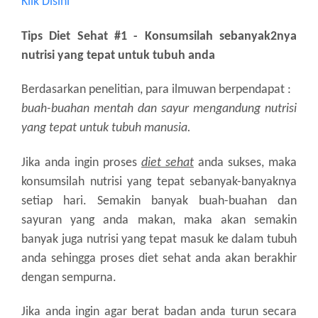
Klik Disini
Tips Diet Sehat #1 - Konsumsilah sebanyak2nya
nutrisi yang tepat untuk tubuh anda
Berdasarkan penelitian, para ilmuwan berpendapat :
buah-buahan mentah dan sayur mengandung nutrisi
yang tepat untuk tubuh manusia.
Jika anda ingin proses
diet sehat
anda sukses, maka
konsumsilah nutrisi yang tepat sebanyak-banyaknya
setiap hari. Semakin banyak buah-buahan dan
sayuran yang anda makan, maka akan semakin
banyak juga nutrisi yang tepat masuk ke dalam tubuh
anda sehingga proses diet sehat anda akan berakhir
dengan sempurna.
Jika anda ingin agar berat badan anda turun secara