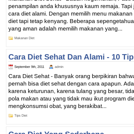
penampilan anda khususnya kaum remaja. Tapi j
cara diet alami. Dengan memilih menu makanan 
diet tapi tetap kenyang. Beberapa sepengetahua
yang aman adalah memilih makanan yang...
Makanan Diet
Cara Diet Sehat Dan Alami - 10 Tip
September 9th, 2011
admin
Cara Diet Sehat - Banyak orang berpikiran bahwa
pernah bisa diet sehat dengan cara apapun. Ada
karena keturunan, karena tulang yang besar, tida
pola makan atau yang tidak mau ikut program die
mengkonsumsi obat, yang berakibat...
Tips Diet