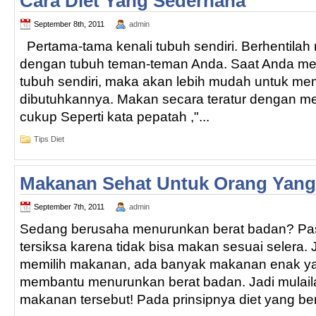
Cara Diet Yang Sederhana
September 8th, 2011
admin
Pertama-tama kenali tubuh sendiri. Berhentil
dengan tubuh teman-teman Anda. Saat Anda men
tubuh sendiri, maka akan lebih mudah untuk m
dibutuhkannya. Makan secara teratur dengan m
cukup Seperti kata pepatah ,"...
Tips Diet
Makanan Sehat Untuk Orang Yang 
September 7th, 2011
admin
Sedang berusaha menurunkan berat badan? Pas
tersiksa karena tidak bisa makan sesuai selera. J
memilih makanan, ada banyak makanan enak y
membantu menurunkan berat badan. Jadi mulail
makanan tersebut! Pada prinsipnya diet yang ben