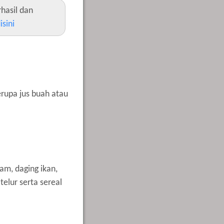
hasil dan
isini
rupa jus buah atau
am, daging ikan,
elur serta sereal