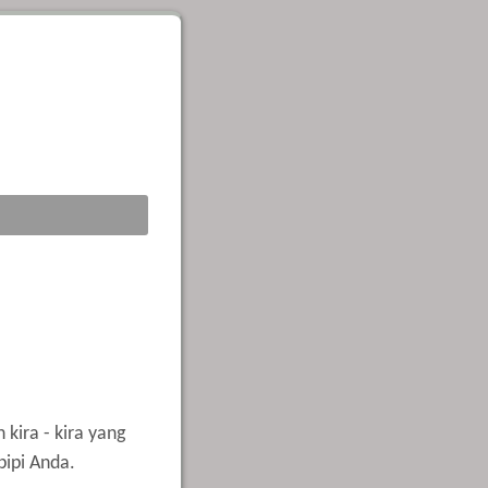
kira - kira yang
ipi Anda.