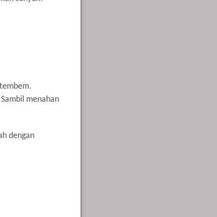
g tembem.
k. Sambil menahan
lah dengan