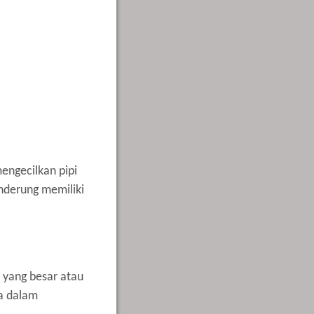
engecilkan pipi
nderung memiliki
 yang besar atau
da dalam