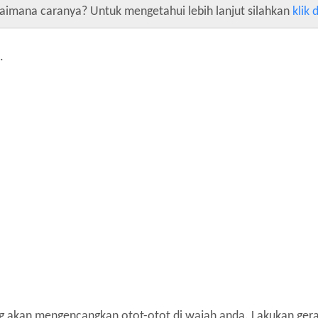
imana caranya? Untuk mengetahui lebih lanjut silahkan
klik d
.
ang akan mengencangkan otot-otot di wajah anda. Lakukan ge