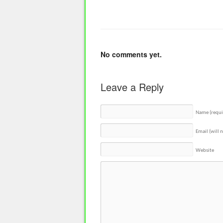
No comments yet.
Leave a Reply
Name
(requi
Email (will 
Website