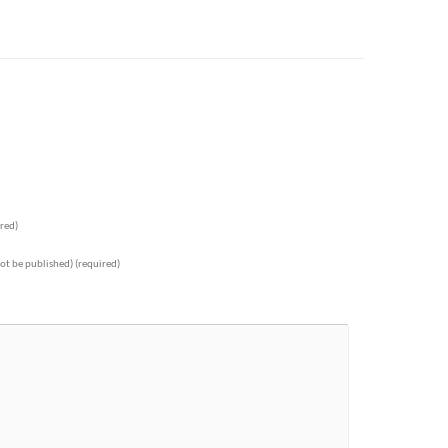
red)
not be published)
(required)