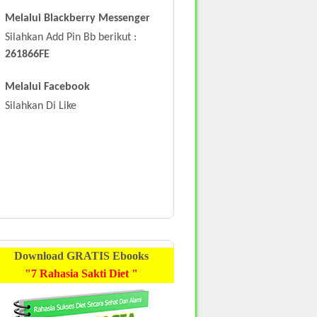
Melalui Blackberry Messenger
Silahkan Add Pin Bb berikut :
261866FE
Melalui Facebook
Silahkan Di Like
Download
GRATIS
Ebooks
"7 Rahasia Sakti Diet "