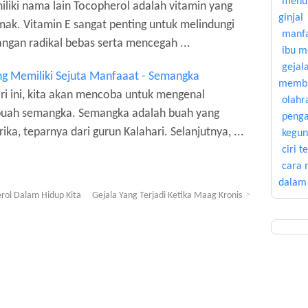
menu 
liki nama lain Tocopherol adalah vitamin yang
ginjal
mak. Vitamin E sangat penting untuk melindungi
manfa
angan radikal bebas serta mencegah ...
ibu 
gejal
ng Memiliki Sejuta Manfaaat - Semangka
membu
ari ini, kita akan mencoba untuk mengenal
olahr
buah semangka. Semangka adalah buah yang
penga
rika, teparnya dari gurun Kalahari. Selanjutnya, ...
kegun
ciri 
cara 
dalam
erol Dalam Hidup Kita
Gejala Yang Terjadi Ketika Maag Kronis