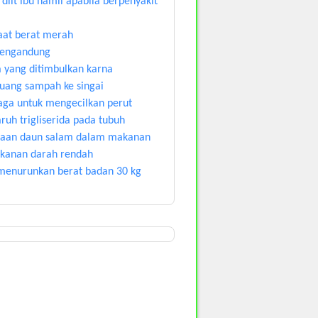
diit ibu hamil apabila berpenyakit
at berat merah
mengandung
a yang ditimbulkan karna
ang sampah ke singai
aga untuk mengecilkan perut
ruh trigliserida pada tubuh
aan daun salam dalam makanan
tekanan darah rendah
menurunkan berat badan 30 kg