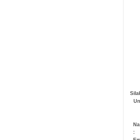
Sil
Un
N
:
Em