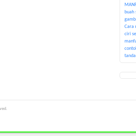
MANF
buah 
gamb
Cara 
ciri 
manfa
conto
tanda 
ved.