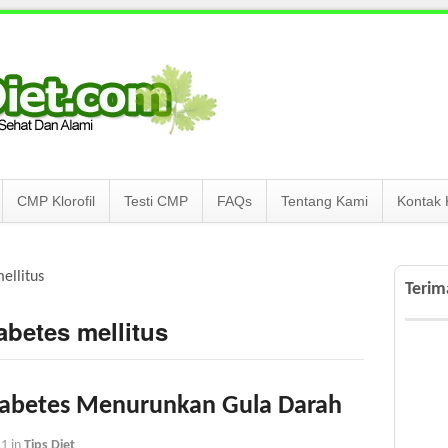
CMP Klorofil
Testi CMP
FAQs
Tentang Kami
Kontak 
ellitus
Terim
iabetes mellitus
Diabetes Menurunkan Gula Darah
11
in
Tips Diet