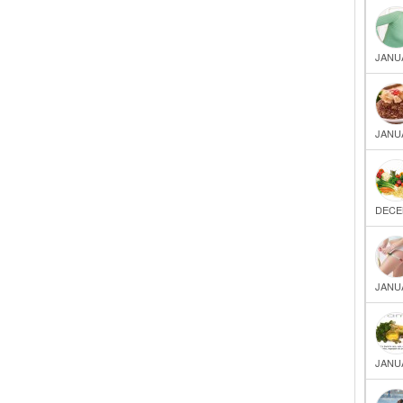
JANUA
JANUA
DECE
JANUA
JANUA