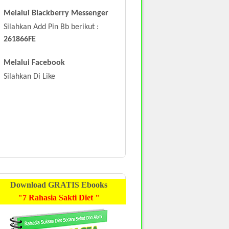
Melalui Blackberry Messenger
Silahkan Add Pin Bb berikut :
261866FE
Melalui Facebook
Silahkan Di Like
Download
GRATIS
Ebooks
"7 Rahasia Sakti Diet "