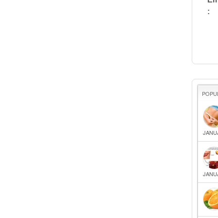
:
POPU
JANUA
JANUA