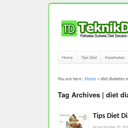
Home
Tips Diet
Kesehatan
You are here :
Home
»
diet diabetes m
Tag Archives | diet d
Tips Diet 
by
on
October 20, 20