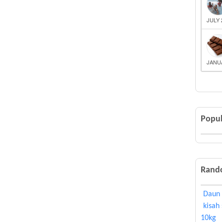
JULY 
JANUA
Popul
Rand
Daun 
kisah
10kg