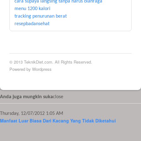
cara supaya langsing tanpa harus olahraga
menu 1200 kalori
tracking penurunan berat
resepbadansehat
© 2013 TeknikDiet.com. All Rights Reserved.
Powered by Wordpress
Anda juga mungkin suka
close
Thursday, 12/07/2012 1:05 AM
Manfaat Luar Biasa Dari Kacang Yang Tidak Diketahui