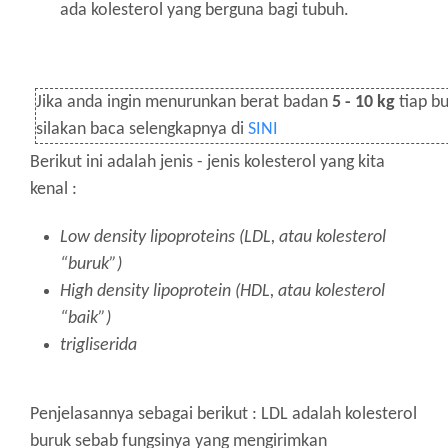
ada kolesterol yang berguna bagi tubuh.
Jika anda ingin menurunkan berat badan
5 - 10 kg
tiap bu
silakan baca selengkapnya di
SINI
Berikut ini adalah jenis - jenis kolesterol yang kita
kenal :
Low density lipoproteins (LDL, atau kolesterol
“buruk”)
High density lipoprotein (HDL, atau kolesterol
“baik”)
trigliserida
Penjelasannya sebagai berikut : LDL adalah kolesterol
buruk sebab fungsinya yang mengirimkan